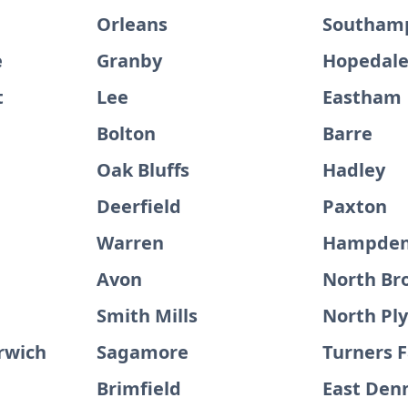
Orleans
Southam
e
Granby
Hopedal
t
Lee
Eastham
Bolton
Barre
Oak Bluffs
Hadley
Deerfield
Paxton
Warren
Hampde
Avon
North Br
Smith Mills
North Pl
rwich
Sagamore
Turners F
Brimfield
East Den