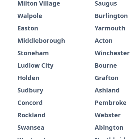
Milton Village
Saugus
Walpole
Burlington
Easton
Yarmouth
Middleborough
Acton
Stoneham
Winchester
Ludlow City
Bourne
Holden
Grafton
Sudbury
Ashland
Concord
Pembroke
Rockland
Webster
Swansea
Abington