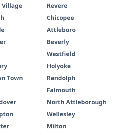
 Village
Revere
th
Chicopee
le
Attleboro
er
Beverly
Westfield
ury
Holyoke
wn Town
Randolph
Falmouth
dover
North Attleborough
pton
Wellesley
ter
Milton