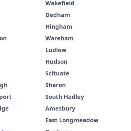
Wakefield
Dedham
Hingham
on
Wareham
Ludlow
h
Hudson
Scituate
ugh
Sharon
port
South Hadley
dge
Amesbury
East Longmeadow