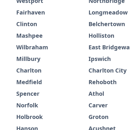
Westport
Northbridge
Fairhaven
Longmeadow
Clinton
Belchertown
Mashpee
Holliston
Wilbraham
East Bridgewa
Millbury
Ipswich
Charlton
Charlton City
Medfield
Rehoboth
Spencer
Athol
Norfolk
Carver
Holbrook
Groton
Hanson
Acushnet