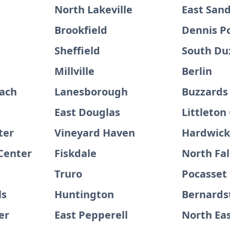
North Lakeville
East San
Brookfield
Dennis P
Sheffield
South Du
Millville
Berlin
ach
Lanesborough
Buzzards
East Douglas
Littleto
ter
Vineyard Haven
Hardwic
Center
Fiskdale
North Fa
Truro
Pocasset
ls
Huntington
Bernards
er
East Pepperell
North Ea