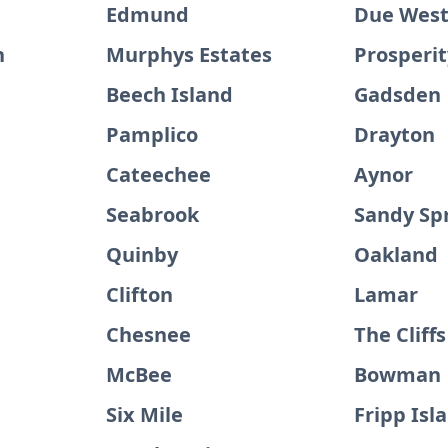
Edmund
Due Wes
n
Murphys Estates
Prosperit
Beech Island
Gadsden
Pamplico
Drayton
Cateechee
Aynor
Seabrook
Sandy Sp
Quinby
Oakland
Clifton
Lamar
Chesnee
The Cliffs
McBee
Bowman
Six Mile
Fripp Isl