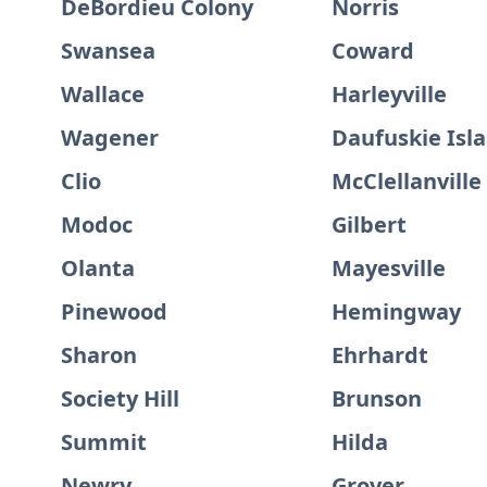
DeBordieu Colony
Norris
Swansea
Coward
Wallace
Harleyville
Wagener
Daufuskie Isl
Clio
McClellanville
Modoc
Gilbert
Olanta
Mayesville
Pinewood
Hemingway
Sharon
Ehrhardt
Society Hill
Brunson
Summit
Hilda
Newry
Grover