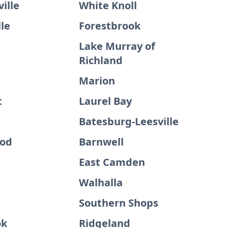
ille
White Knoll
le
Forestbrook
Lake Murray of
Richland
Marion
t
Laurel Bay
Batesburg-Leesville
ood
Barnwell
East Camden
Walhalla
Southern Shops
ok
Ridgeland