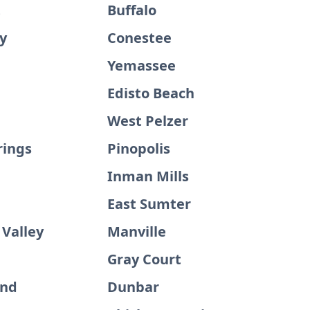
t
Buffalo
y
Conestee
Yemassee
Edisto Beach
West Pelzer
rings
Pinopolis
Inman Mills
East Sumter
 Valley
Manville
Gray Court
and
Dunbar