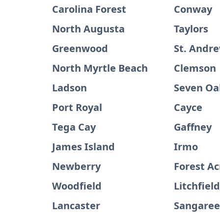
Carolina Forest
Conway
North Augusta
Taylors
Greenwood
St. Andr
North Myrtle Beach
Clemson
Ladson
Seven Oa
Port Royal
Cayce
Tega Cay
Gaffney
James Island
Irmo
Newberry
Forest Ac
Woodfield
Litchfiel
Lancaster
Sangare