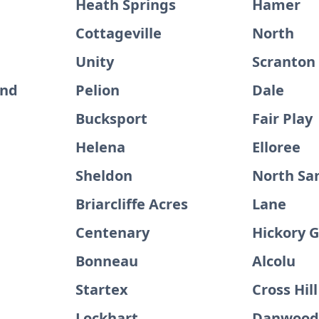
Heath Springs
Hamer
Cottageville
North
Unity
Scranton
and
Pelion
Dale
Bucksport
Fair Play
Helena
Elloree
Sheldon
North Sa
Briarcliffe Acres
Lane
Centenary
Hickory 
Bonneau
Alcolu
Startex
Cross Hill
Lockhart
Danwoo