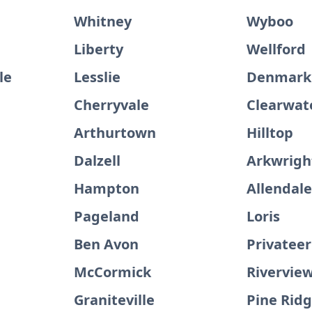
Whitney
Wyboo
Liberty
Wellford
le
Lesslie
Denmark
Cherryvale
Clearwat
Arthurtown
Hilltop
Dalzell
Arkwrigh
Hampton
Allendal
Pageland
Loris
Ben Avon
Privateer
McCormick
Rivervie
Graniteville
Pine Rid