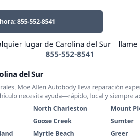
hora:
855-552-8541
lquier lugar de Carolina del Sur—llame
855-552-8541
lina del Sur
les, Moe Allen Autobody lleva reparación expert
hículo necesita ayuda—rápido, local y siempre a
North Charleston
Mount Pl
Goose Creek
Sumter
sland
Myrtle Beach
Greer