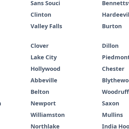
Sans Souci
Bennettsv
Clinton
Hardeevil
Valley Falls
Burton
Clover
Dillon
Lake City
Piedmon
Hollywood
Chester
Abbeville
Blythew
Belton
Woodruff
h
Newport
Saxon
Williamston
Mullins
Northlake
India Ho