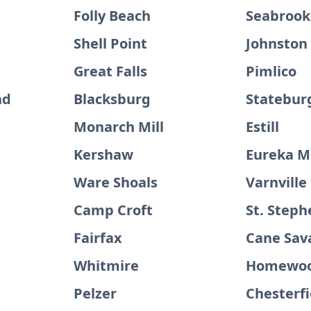
Folly Beach
Seabrook
Shell Point
Johnston
Great Falls
Pimlico
nd
Blacksburg
Statebur
Monarch Mill
Estill
Kershaw
Eureka Mi
Ware Shoals
Varnville
Camp Croft
St. Steph
Fairfax
Cane Sav
Whitmire
Homewo
Pelzer
Chesterfi