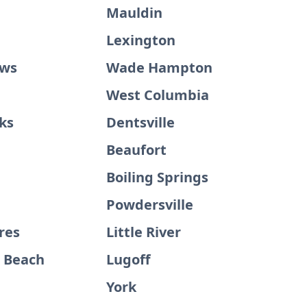
Mauldin
Lexington
ews
Wade Hampton
West Columbia
ks
Dentsville
Beaufort
Boiling Springs
Powdersville
res
Little River
d Beach
Lugoff
e
York