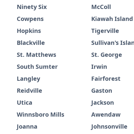
Ninety Six
McColl
Cowpens
Kiawah Island
Hopkins
Tigerville
Blackville
Sullivan's Isla
St. Matthews
St. George
South Sumter
Irwin
Langley
Fairforest
Reidville
Gaston
Utica
Jackson
Winnsboro Mills
Awendaw
Joanna
Johnsonville