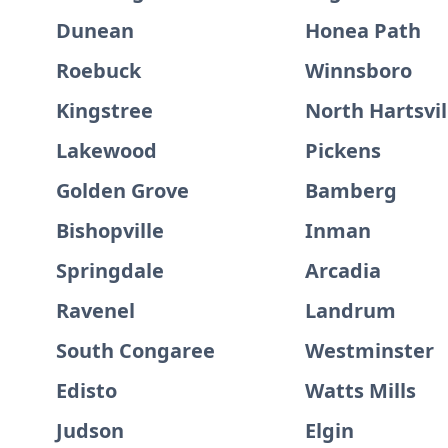
Dunean
Honea Path
Roebuck
Winnsboro
Kingstree
North Hartsvil
Lakewood
Pickens
Golden Grove
Bamberg
Bishopville
Inman
Springdale
Arcadia
Ravenel
Landrum
South Congaree
Westminster
Edisto
Watts Mills
Judson
Elgin