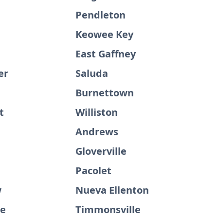
Pendleton
Keowee Key
East Gaffney
er
Saluda
Burnettown
t
Williston
e
Andrews
Gloverville
Pacolet
w
Nueva Ellenton
ge
Timmonsville