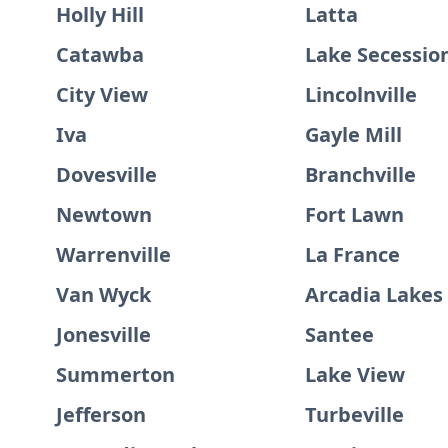
Holly Hill
Latta
Catawba
Lake Secessio
City View
Lincolnville
Iva
Gayle Mill
Dovesville
Branchville
Newtown
Fort Lawn
Warrenville
La France
Van Wyck
Arcadia Lakes
Jonesville
Santee
Summerton
Lake View
Jefferson
Turbeville