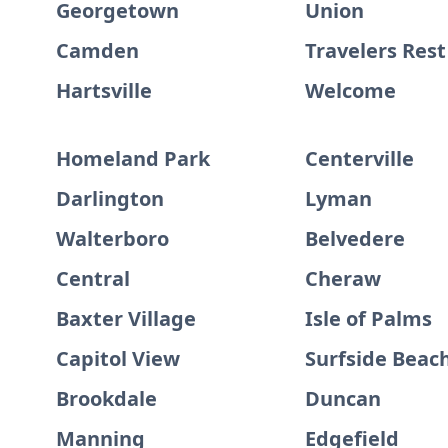
Georgetown
Union
Camden
Travelers Rest
Hartsville
Welcome
Homeland Park
Centerville
Darlington
Lyman
Walterboro
Belvedere
Central
Cheraw
Baxter Village
Isle of Palms
Capitol View
Surfside Beac
Brookdale
Duncan
Manning
Edgefield