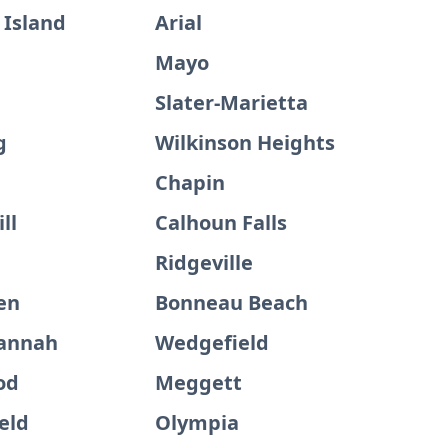
 Island
Arial
Mayo
Slater-Marietta
g
Wilkinson Heights
Chapin
ll
Calhoun Falls
Ridgeville
en
Bonneau Beach
annah
Wedgefield
od
Meggett
eld
Olympia