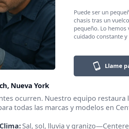
Puede ser un pequeñ
chasis tras un vuelc
pequeño. Lo hemos v
cuidado constante y c
Llame pa
ach, Nueva York
ntes ocurren. Nuestro equipo restaura la
para todas las marcas y modelos en Cen
Clima:
Sal, sol, lluvia y granizo—Center