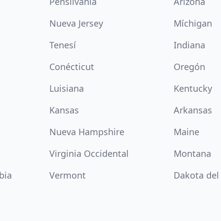
Pensilvania
Arizona
Nueva Jersey
Míchigan
Tenesí
Indiana
Conécticut
Oregón
Luisiana
Kentucky
Kansas
Arkansas
Nueva Hampshire
Maine
Virginia Occidental
Montana
bia
Vermont
Dakota del