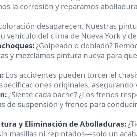
mos la corrosión y reparamos abolladura
oloración desaparecen. Nuestras pintur
 vehículo del clima de Nueva York y dev
achoques:
¿Golpeado o doblado? Remod
as y mezclamos pintura nueva para qu
s:
Los accidentes pueden torcer el chas
 especificaciones originales, asegurando
n:
¿Siente cada bache? ¿Los frenos res
 de suspensión y frenos para conduci
tura y Eliminación de Abolladuras:
¿T
sin masillas ni repintados—solo un aca