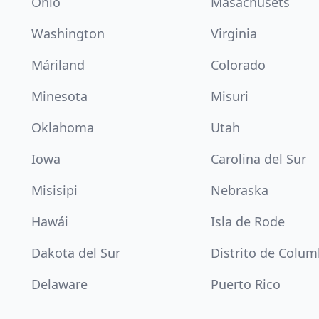
Ohio
Masachusets
Washington
Virginia
Máriland
Colorado
Minesota
Misuri
Oklahoma
Utah
Iowa
Carolina del Sur
Misisipi
Nebraska
Hawái
Isla de Rode
Dakota del Sur
Distrito de Colum
Delaware
Puerto Rico