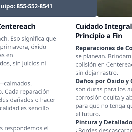
uipo:
855-552-8541
 Centereach
Cuidado Integral
Principio a Fin
ch. Eso significa que
primavera, óxido
Reparaciones de Co
as en
se planean. Brindamo
s, sin juicios ni
colisión en Centereac
sin dejar rastro.
Daños por Óxido y 
s—calmados,
son duras para los 
o. Cada reparación
corrosión oculta y a
neles dañados o hacer
para que no tenga 
calidad es sencillo
el futuro.
Pintura y Detallado
s respondemos el
¿Bordes descascarad