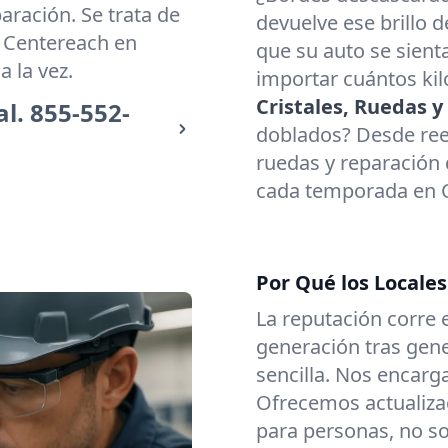
aración. Se trata de
devuelve ese brillo 
e Centereach en
que su auto se sienta
 la vez.
importar cuántos ki
Cristales, Ruedas y
al.
855-552-
doblados? Desde reem
ruedas y reparación
cada temporada en C
Por Qué los Locale
La reputación corre 
generación tras gen
sencilla. Nos encarg
Ofrecemos actualizac
para personas, no so