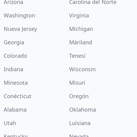
Arizona
Carolina del Norte
Washington
Virginia
Nueva Jersey
Míchigan
Georgia
Máriland
Colorado
Tenesí
Indiana
Wisconsin
Minesota
Misuri
Conécticut
Oregón
Alabama
Oklahoma
Utah
Luisiana
Kentucky
Nevada