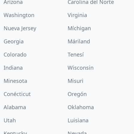
Arizona
Carolina del Norte
Washington
Virginia
Nueva Jersey
Míchigan
Georgia
Máriland
Colorado
Tenesí
Indiana
Wisconsin
Minesota
Misuri
Conécticut
Oregón
Alabama
Oklahoma
Utah
Luisiana
Kentucky
Nevada