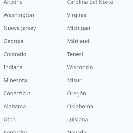
Arizona
Carolina del Norte
Washington
Virginia
Nueva Jersey
Míchigan
Georgia
Máriland
Colorado
Tenesí
Indiana
Wisconsin
Minesota
Misuri
Conécticut
Oregón
Alabama
Oklahoma
Utah
Luisiana
Kentucky
Nevada